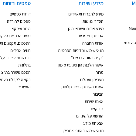
Me
מידע ושירות
טפסים ודוחות
מידע לחברות ותאגידים
דוחות כספיים
הסדרי נגישות
טפסים להורדה
Members
מידע אודות אשראי הוגן
היתר עיסקא
אחריות תאגידית
טופס הכר את הלקו
ה ובתי
אודות החברה
הסכמים, תקנונים ותנ
תנאי שימוש ומדיניות הפרטיות –
חוזים אחידים
"קניה בטוחה ברשת"
דוח שנתי לציבור על 
איסור הלבנת הון ומניעת מימון
בתלונות
טרור
הסכם פשרה בת"צ 19-01-70610
תעריפון ועמלות
בקשה לקבלת העתק
אמנת השירות - נציב תלונות
האשראי
הציבור
אמנת שירות
צור קשר
הודעות על שינויים
אבטחת מידע
תנאי שימוש באתרי אמריקן